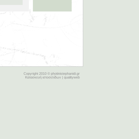
Copyright 2010 © photinistephanidi.gr
Κατασκευή ιστοσελίδων | qualityweb