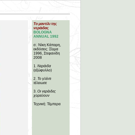
Το μαντίλι της
νεράιδας
BOLOGNA
ANNUAL 1992
σ.: Νίκη Κάπαρη,
εκδόσεις: Σίγμα
1996, Στεφανίδη
2008
1.
Νεράιδα
(εξώφυλλο)
2.
Το γλέντι
τέλειωσε
3.
Οι νεράιδες
χορεύουν
Τεχνική: Τέμπερα