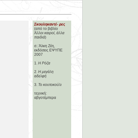
Σκουληκαντέ- ρες
(από το βιβλίο
Άλλοι καιροί, άλλα
παιδιά
)
σ.: Άλκη Ζέη,
εκδόσεις ΕΨΥΠΕ
2007
1.
Η Ρόζα
2.
Η μεγάλη
αδελφή
3.
Το κουτοκούλι
τεχνική:
αβγοτέμπερα