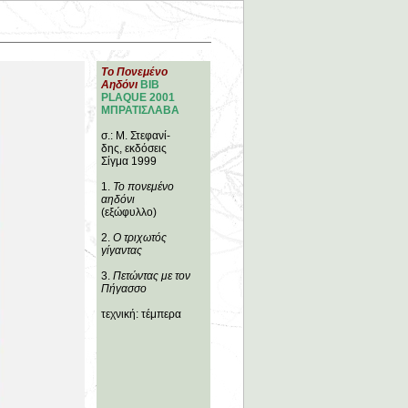
Το Πονεμένο
Αηδόνι
BIB
PLAQUE 2001
ΜΠΡΑΤΙΣΛΑΒΑ
σ.: Μ. Στεφανί-
δης, εκδόσεις
Σίγμα 1999
1.
Το πονεμένο
αηδόνι
(εξώφυλλο)
2.
Ο τριχωτός
γίγαντας
3.
Πετώντας με τον
Πήγασσο
τεχνική: τέμπερα