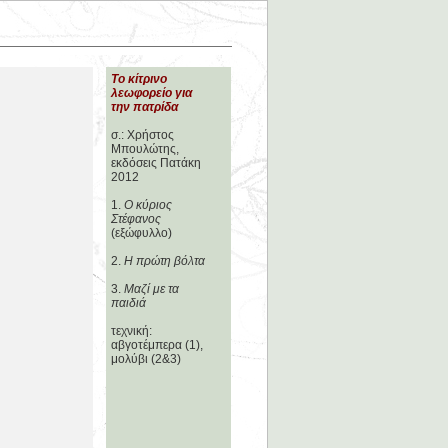
Το κίτρινο
λεωφορείο για
την πατρίδα
σ.: Χρήστος
Μπουλώτης,
εκδόσεις Πατάκη
2012
1.
Ο κύριος
Στέφανος
(εξώφυλλο)
2.
Η πρώτη βόλτα
3.
Μαζί με τα
παιδιά
τεχνική:
αβγοτέμπερα (1),
μολύβι (2&3)